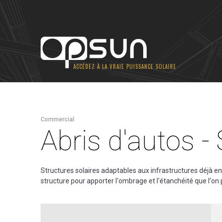
ACCÉDEZ À LA VRAIE PUISSANCE SOLAIRE
TOITS PLATS
AU SOL
TOITU
Commercial
SunRail™ Performance
SunGroun
Abris d'autos 
SunRail™ Budget
SunGround
SunRail™ Est-Ouest
VOIR AU
SunRail™ Support à Onduleurs
Structures solaires adaptables aux infrastructures déjà e
structure pour apporter l'ombrage et l'étanchéité que l'on 
VOIR AUSSI
Avantages des panneau