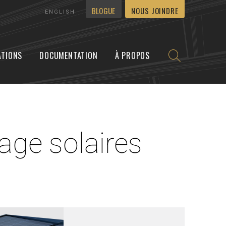
BLOGUE
NOUS JOINDRE
ENGLISH
ATIONS
DOCUMENTATION
À PROPOS
ÉBEC
R
CARRIÈRES
NOUS JOINDRE
Préassemblage
age solaires
let
Soutien sur place