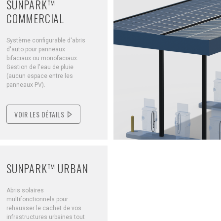
SUNPARK™
COMMERCIAL
Système configurable d'abris
d'auto pour panneaux
bifaciaux ou monofaciaux.
Gestion de l'eau de pluie
(aucun espace entre les
panneaux PV).
VOIR LES DÉTAILS
SUNPARK™ URBAN
Abris solaires
multifonctionnels pour
rehausser le cachet de vos
infrastructures urbaines tout