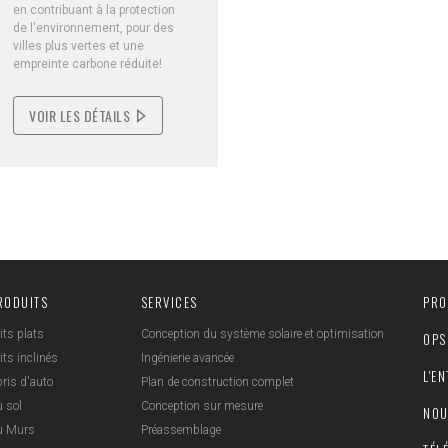
en contribuant à la protection
de l'environnement, pour des
villes plus vertes et une
empreinte carbone réduite!
VOIR LES DÉTAILS
RODUITS
SERVICES
PRO
its plats
Conception du système solaire et optimisation
OPS
its inclinés
Ingénierie avancée
L'E
ris d'auto
Plan de construction complet
 sol
Conception sur mesure
NOU
u Murs
Préassemblage