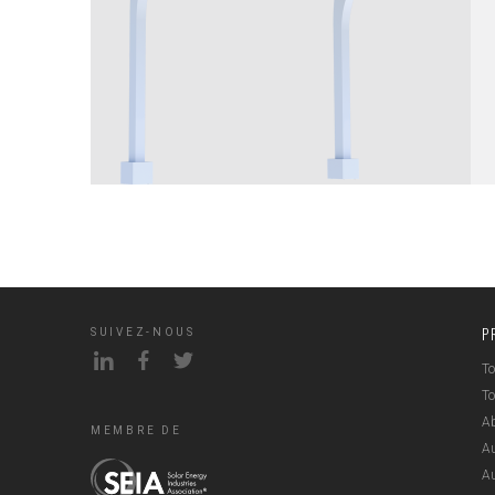
P
SUIVEZ-NOUS
To
To
Ab
MEMBRE DE
Au
A